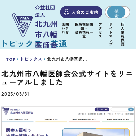
公益社団
検
入会のご案内
法人
索
北九州
お問
医療機関情
ア
サ
個
い合
報・
ク
イ
人
わせ
会員情報一
セ
ト
情
市八幡
覧
ス
マ
報
ッ
保
トピックス｜共通
医師会
プ
護
TOP
トピックス
北九州市八幡医師...
医師
医
北九
会
療・
北九州市八幡医師会公式サイトをリニ
州市
市民
員・
介護
ューアルしました
八幡
のみ
医療
従事
医師
なさ
機関
者の
2025/03/31
会
まへ
のみ
みな
につ
なさ
さま
いて
まへ
へ