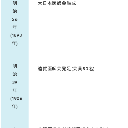
明
大日本医師会結成
治
26
年
(1893
年)
明
遠賀医師会発足(会員80名)
治
39
年
(1906
年)