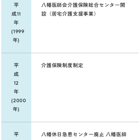
平
八幡医師会介護保険総合センター開
成11
設（居宅介護支援事業）
年
(1999
年)
平
介護保険制度制定
成
12
年
(2000
年)
平
八幡休日急患センター廃止 八幡医師