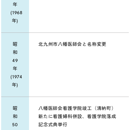
年
(1968
年)
昭
北九州市八幡医師会と名称変更
和
49
年
(1974
年)
昭
八幡医師会看護学院竣工（清納町）
和
新たに看護婦科併設、看護学院落成
50
記念式典挙行