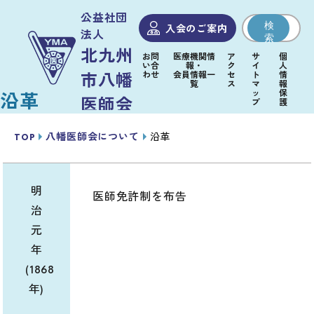
公益社団
検
入会のご案内
法人
索
北九州
お問
医療機関情
ア
サ
個
い合
報・
ク
イ
人
わせ
会員情報一
セ
ト
情
市八幡
覧
ス
マ
報
ッ
保
沿革
医師会
プ
護
TOP
八幡医師会について
沿革
医師
医
北九
会
療・
州市
市民
員・
介護
八幡
明
医師免許制を布告
のみ
医療
従事
医師
治
なさ
機関
者の
会
元
まへ
のみ
みな
につ
なさ
さま
年
いて
まへ
へ
(1868
年)