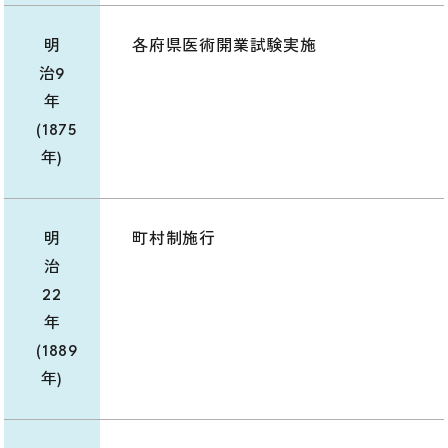
明
各府県医術開業試験実施
治9
年
(1875
年)
明
町村制施行
治
22
年
(1889
年)