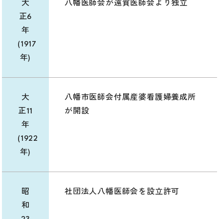
大
八幡医師会が遠賀医師会より独立
正6
年
(1917
年)
大
八幡市医師会付属産婆看護婦養成所
正11
が開設
年
(1922
年)
昭
社団法人八幡医師会を設立許可
和