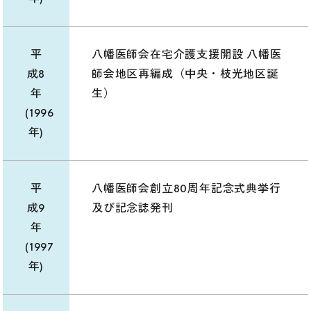
平
八幡医師会在宅介護支援開設 八幡医
成8
師会地区再編成（中央・枝光地区誕
年
生）
(1996
年)
平
八幡医師会創立80周年記念式典挙行
成9
及び記念誌発刊
年
(1997
年)