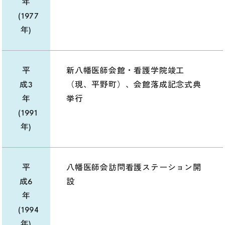
年
(1977
年)
平
新八幡医師会館・看護学院竣工
成3
（現、平野町）、会館落成記念式典
年
挙行
(1991
年)
平
八幡医師会訪問看護ステーション開
成6
設
年
(1994
年)