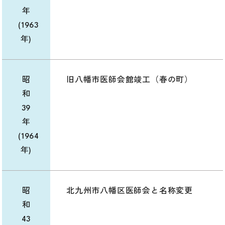
年
(1963
年)
昭
旧八幡市医師会館竣工（春の町）
和
39
年
(1964
年)
昭
北九州市八幡区医師会と名称変更
和
43