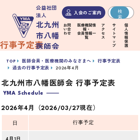
公益社団
検
入会のご案内
法人
索
北九州
お問
医療機関情
ア
サ
個
い合
報・
ク
イ
人
わせ
会員情報一
セ
ト
情
市八幡
覧
ス
マ
報
ッ
保
行事予定表
医師会
プ
護
TOP
医師会員・医療機関のみなさまへ
行事予定表
医師
医
過去の行事予定表
2026年4月
北九
会
療・
州市
市民
員・
介護
北九州市八幡医師会 行事予定表
八幡
のみ
医療
従事
医師
YMA Schedule
なさ
機関
者の
会
まへ
のみ
みな
につ
2026年4月（2026/03/27現在）
なさ
さま
いて
まへ
へ
行事予定
日
4月1日