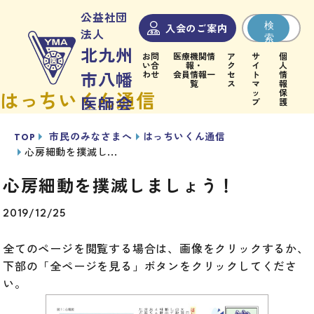
公益社団
検
入会のご案内
法人
索
北九州
お問
医療機関情
ア
サ
個
い合
報・
ク
イ
人
わせ
会員情報一
セ
ト
情
市八幡
覧
ス
マ
報
ッ
保
はっちいくん通信
医師会
プ
護
TOP
市民のみなさまへ
はっちいくん通信
医師
医
心房細動を撲滅し...
北九
会
療・
州市
市民
員・
介護
心房細動を撲滅しましょう！
八幡
のみ
医療
従事
医師
2019/12/25
なさ
機関
者の
会
まへ
のみ
みな
につ
なさ
さま
全てのページを閲覧する場合は、画像をクリックするか、
いて
まへ
へ
下部の「全ページを見る」ボタンをクリックしてくださ
い。